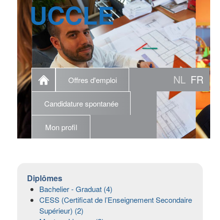
UCCLE
NL
FR
Offres d'emploi
Candidature spontanée
Mon profil
Diplômes
Bachelier - Graduat (4)
CESS (Certificat de l’Enseignement Secondaire
Supérieur) (2)