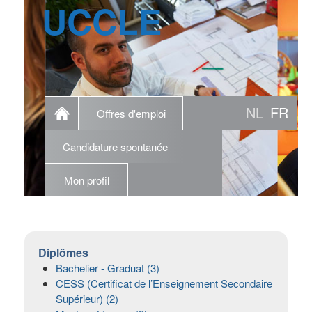
UCCLE
NL
FR
Offres d'emploi
Candidature spontanée
Mon profil
Diplômes
Bachelier - Graduat (3)
CESS (Certificat de l’Enseignement Secondaire
Supérieur) (2)