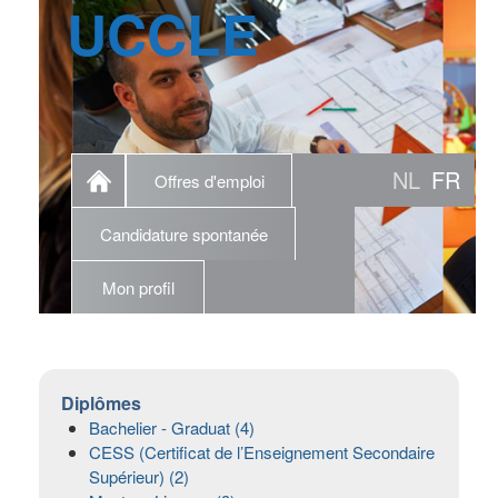
UCCLE
NL
FR
Offres d'emploi
Candidature spontanée
Mon profil
Diplômes
Bachelier - Graduat (4)
CESS (Certificat de l’Enseignement Secondaire
Supérieur) (2)