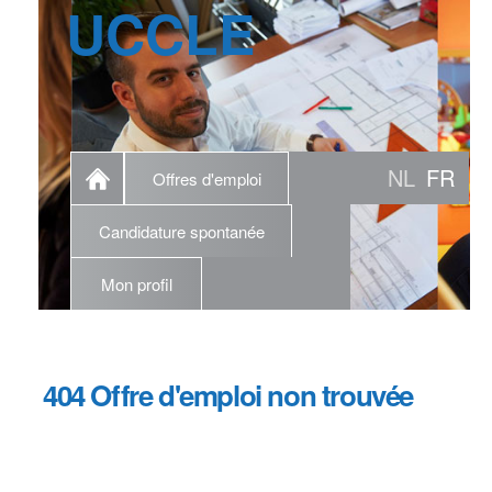
UCCLE
NL
FR
Offres d'emploi
Candidature spontanée
Mon profil
404 Offre d'emploi non trouvée